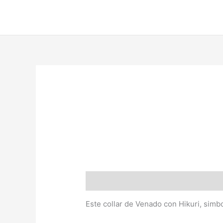
Ir
al
contenido
Descripción
Este collar de Venado con Hikuri, simb