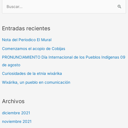
B
u
s
Entradas recientes
c
a
Nota del Periodico El Mural
r
Comenzamos el acopio de Cobijas
p
PRONUNCIAMIENTO Día Internacional de los Pueblos Indígenas 09
o
de agosto
r
​Curiosidades de la etnia wixárika
:
Wixárika, un pueblo en comunicación
Archivos
diciembre 2021
noviembre 2021